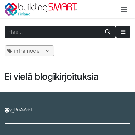
Siirry sisältöön
inframodel
×
Ei vielä blogikirjoituksia