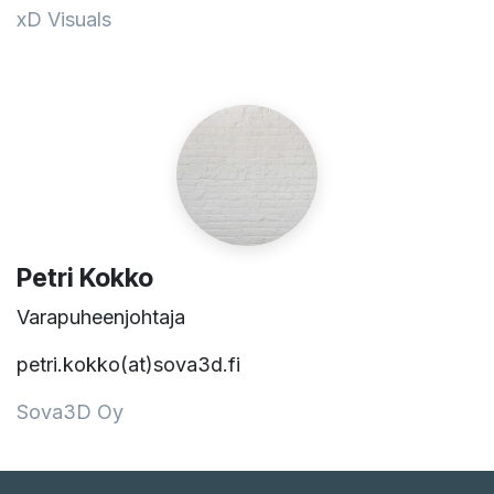
xD Visuals
Petri Kokko
Varapuheenjohtaja
petri.kokko(at)sova3d.fi
Sova3D Oy