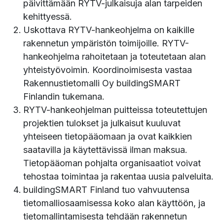
päivittämään RYTV-julkaisuja alan tarpeiden
kehittyessä.
Uskottava RYTV-hankeohjelma on kaikille
rakennetun ympäristön toimijoille. RYTV-
hankeohjelma rahoitetaan ja toteutetaan alan
yhteistyövoimin. Koordinoimisesta vastaa
Rakennustietomalli Oy buildingSMART
Finlandin tukemana.
RYTV-hankeohjelman puitteissa toteutettujen
projektien tulokset ja julkaisut kuuluvat
yhteiseen tietopääomaan ja ovat kaikkien
saatavilla ja käytettävissä ilman maksua.
Tietopääoman pohjalta organisaatiot voivat
tehostaa toimintaa ja rakentaa uusia palveluita.
buildingSMART Finland tuo vahvuutensa
tietomalliosaamisessa koko alan käyttöön, ja
tietomallintamisesta tehdään rakennetun