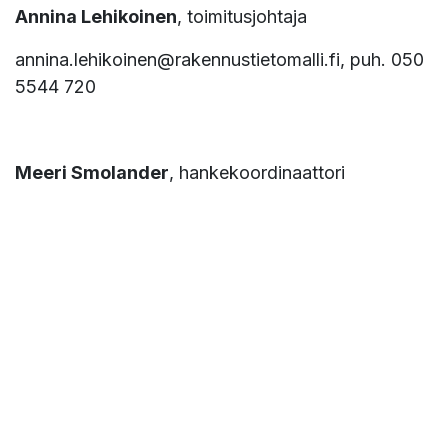
Annina Lehikoinen
, toimitusjohtaja
annina.lehikoinen@rakennustietomalli.fi, puh. 050
5544 720
Meeri Smolander
, hankekoordinaattori
meeri.smolander@rakennustietomalli.fi, puh. 050
3388 401
kohteessa
RYTV-hankeohjelman uutiset
#
RYTV
Etta Melander
9. kesäkuuta 2022