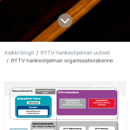
Kaikki blogit
RYTV-hankeohjelman uutiset
RYTV-hankeohjelman organisaatiorakenne