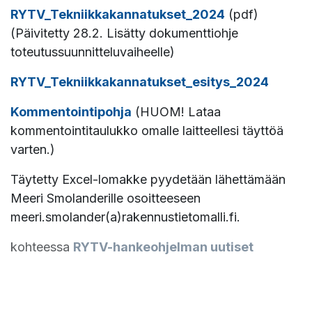
RYTV_Tekniikkakannatukset_2024
(pdf)
(Päivitetty 28.2. Lisätty dokumenttiohje
toteutussuunnitteluvaiheelle)
RYTV_Tekniikkakannatukset_esitys_2024
Kommentointipohja
(HUOM! Lataa
kommentointitaulukko omalle laitteellesi täyttöä
varten.)
Täytetty Excel-lomakke pyydetään lähettämään
Meeri Smolanderille osoitteeseen
meeri.smolander(a)rakennustietomalli.fi.
kohteessa
RYTV-hankeohjelman uutiset
#
Ajankohtaista
buildingSMART Finland
21. helmikuuta 2024