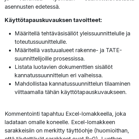
asennusten edetessä.
Käyttötapauskuvauksen tavoitteet:
Määritellä tehtäväsisällöt yleissuunnittelulle ja
toteutussuunittelulle.
Määritellä vastuualueet rakenne- ja TATE-
suunnittelijoille prosessissa.
Listata luotavien dokumenttien sisällöt
kannatussuunnittelun eri vaiheissa.
Mahdollistaa kannatussuunnittelun tilaaminen
viittaamalla tähän käyttötapauskuvaukseen.
Kommentointi tapahtuu Excel-lomakkeella, joka
ladataan omalle koneelle. Excel-lomakkeen
sarakkeisiin on merkitty täyttöohje (huomioithan,
että täytettävät sarakkeet ovat B–G). Luethan