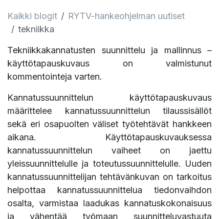
Kaikki blogit
RYTV-hankeohjelman uutiset
tekniikka
Tekniikkakannatusten suunnittelu ja mallinnus –
käyttötapauskuvaus on valmistunut
kommentointeja varten.
Kannatussuunnittelun käyttötapauskuvaus
määrittelee kannatussuunnittelun tilaussisällöt
sekä eri osapuolten väliset työtehtävät hankkeen
aikana. Käyttötapauskuvauksessa
kannatussuunnittelun vaiheet on jaettu
yleissuunnittelulle ja toteutussuunnittelulle. Uuden
kannatussuunnittelijan tehtävänkuvan on tarkoitus
helpottaa kannatussuunnittelua tiedonvaihdon
osalta, varmistaa laadukas kannatuskokonaisuus
ja vähentää työmaan suunnitteluvastuuta