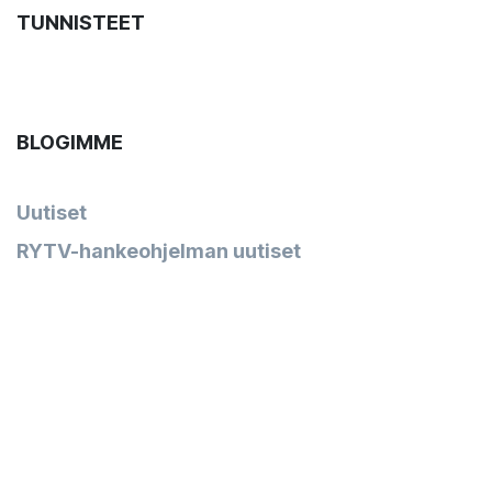
TUNNISTEET
BLOGIMME
Uutiset
RYTV-hankeohjelman uutiset
bSF Blogi
Videot
Muut