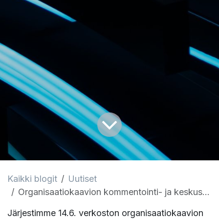
Kaikki blogit
Uutiset
Organisaatiokaavion kommentointi- ja keskustelutilaisuuden muistio
Järjestimme 14.6. verkoston organisaatiokaavion