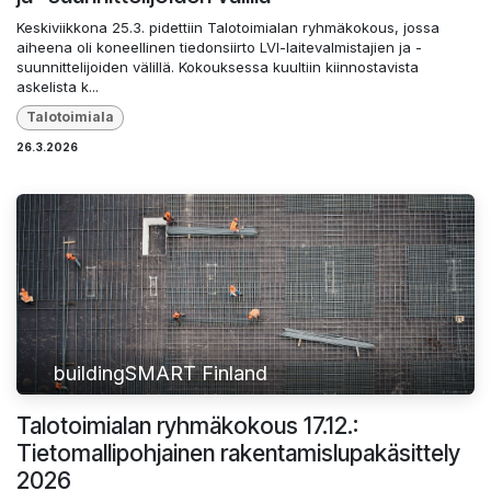
Keskiviikkona 25.3. pidettiin Talotoimialan ryhmäkokous, jossa
aiheena oli koneellinen tiedonsiirto LVI-laitevalmistajien ja -
suunnittelijoiden välillä. Kokouksessa kuultiin kiinnostavista
askelista k...
Talotoimiala
26.3.2026
buildingSMART Finland
Talotoimialan ryhmäkokous 17.12.:
Tietomallipohjainen rakentamislupakäsittely
2026