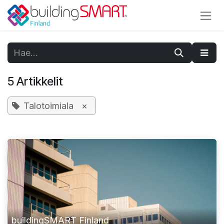
Siirry sisältöön
5 Artikkelit
Talotoimiala
×
buildingSMART Finland