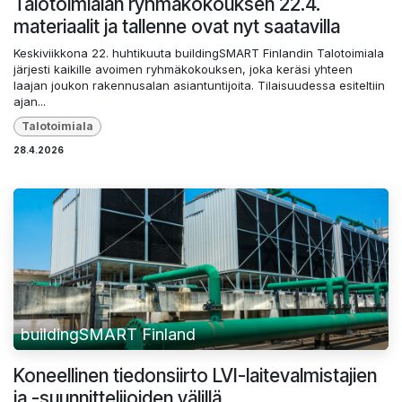
Talotoimialan ryhmäkokouksen 22.4.
materiaalit ja tallenne ovat nyt saatavilla
Keskiviikkona 22. huhtikuuta buildingSMART Finlandin Talotoimiala
järjesti kaikille avoimen ryhmäkokouksen, joka keräsi yhteen
laajan joukon rakennusalan asiantuntijoita. Tilaisuudessa esiteltiin
ajan...
Talotoimiala
28.4.2026
buildingSMART Finland
Koneellinen tiedonsiirto LVI-laitevalmistajien
ja -suunnittelijoiden välillä