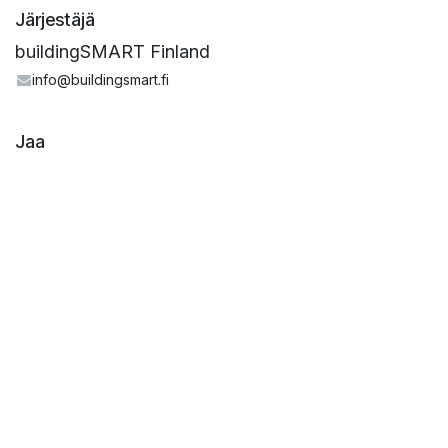
Järjestäjä
buildingSMART Finland
info@buildingsmart.fi
Jaa
Selvitä, mitä ihmiset näkevät ja sanovat tästä
tapahtumasta, ja liity keskusteluun.