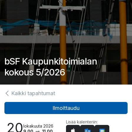
bSF Kaupunkitoimialan
kokous 5/2026
Kaikki tapahtumat
Ilmoittaudu
Lisää kalenteriin:
20
lokakuuta 2026
9.00
11.00