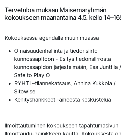
Tervetuloa mukaan Maisemaryhmän
kokoukseen maanantaina 4.5. kello 14–16!
Kokouksessa agendalla muun muassa
Omaisuudenhallinta ja tiedonsiirto
kunnossapitoon - Esitys tiedonsiirrosta
kunnossapidon järjestelmään, Esa Junttila /
Safe to Play O
RYHTI –tilannekatsaus, Annina Kukkola /
Sitowise
Kehityshankkeet -aiheesta keskustelua
Ilmoittautuminen kokoukseen tapahtumasivun
Ilmoittaudu-painikkeen kautta. Kokouksesta on