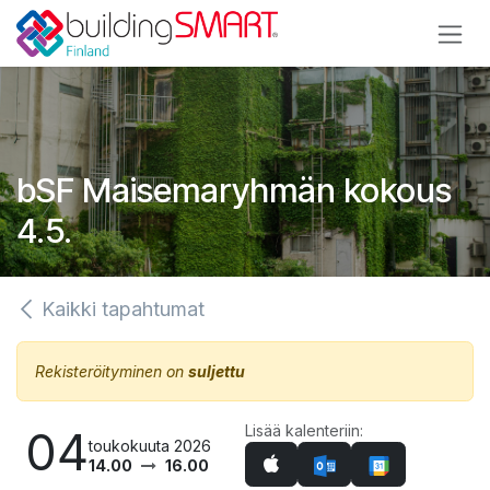
Siirry sisältöön
bSF Maisemaryhmän kokous
4.5.
Kaikki tapahtumat
Rekisteröityminen on
suljettu
Lisää kalenteriin:
04
toukokuuta 2026
14.00
16.00