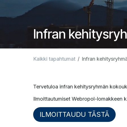
Infran kehitysry
Kaikki tapahtumat
Infran kehitysryhm
Tervetuloa infran kehitysryhmän kokouks
Ilmoittautumiset Webropol-lomakkeen k
ILMOITTAUDU TÄSTÄ