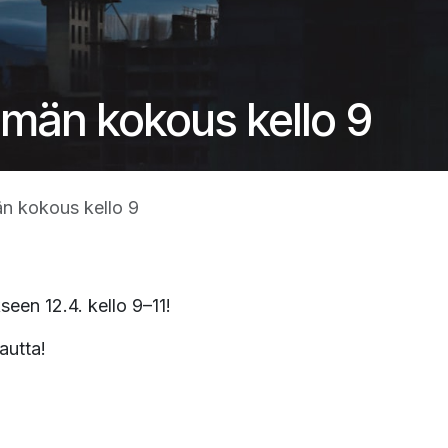
hmän kokous kello 9
än kokous kello 9
een 12.4. kello 9–11!
autta!