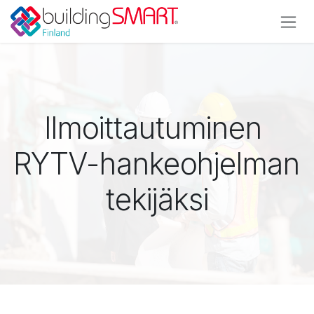
Siirry sisältöön
Ilmoittautuminen
RYTV-hankeohjelman
tekijäksi