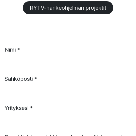
RYTV-hankeohjelman projektit
Nimi
*
Sähköposti
*
Yrityksesi
*