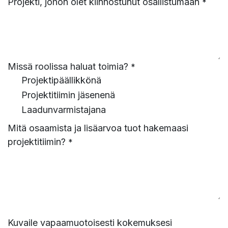
Projekti, johon olet kiinnostunut osallistumaan
*
Missä roolissa haluat toimia?
*
Projektipäällikkönä
Projektitiimin jäsenenä
Laadunvarmistajana
Mitä osaamista ja lisäarvoa tuot hakemaasi
projektitiimin?
*
Kuvaile vapaamuotoisesti kokemuksesi