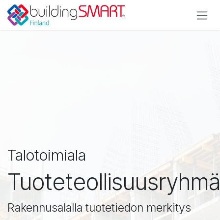
Siirry sisältöön
Talotoimiala
Tuoteteollisuusryhm
​Rakennusalalla tuotetiedon merkitys