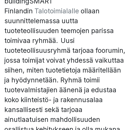
buildingSMART
Finlandin
Talotoimialalle
ollaan
suunnittelemassa uutta
tuoteteollisuuden teemojen parissa
toimivaa ryhmää. Uusi
tuoteteollisuusryhmä tarjoaa foorumin,
jossa toimijat voivat yhdessä vaikuttaa
siihen, miten tuotetietoja määritellään
ja hyödynnetään. Ryhmä toimii
tuotevalmistajien äänenä ja edustaa
koko kiinteistö- ja rakennusalaa
kansallisesti sekä tarjoaa
ainutlaatuisen mahdollisuuden
osallistua kehitykseen ja olla mukana