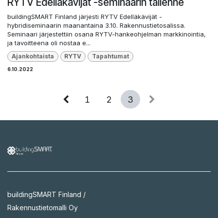
RYTV Edelläkävijät -seminaarin tallenne
buildingSMART Finland järjesti RYTV Edelläkävijät -
hybridiseminaarin maanantaina 3.10. Rakennustietosalissa.
Seminaari järjestettiin osana RYTV-hankeohjelman markkinointia,
ja tavoitteena oli nostaa e...
Ajankohtaista
RYTV
Tapahtumat
6.10.2022
1
2
3
buildingSMART Finland /
Rakennustietomalli Oy