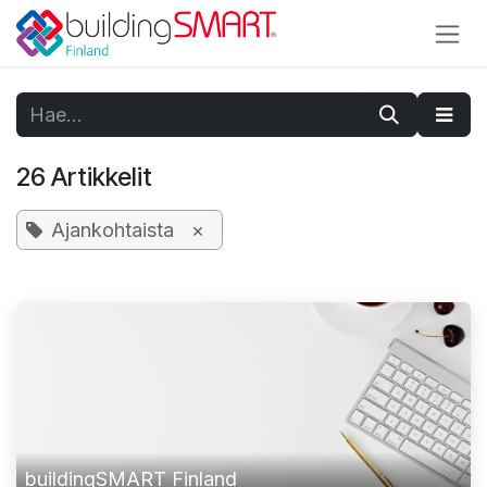
Siirry sisältöön
26 Artikkelit
Ajankohtaista
×
buildingSMART Finland