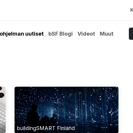
K
hjelman uutiset
bSF Blogi
Videot
Muut
buildingSMART Finland