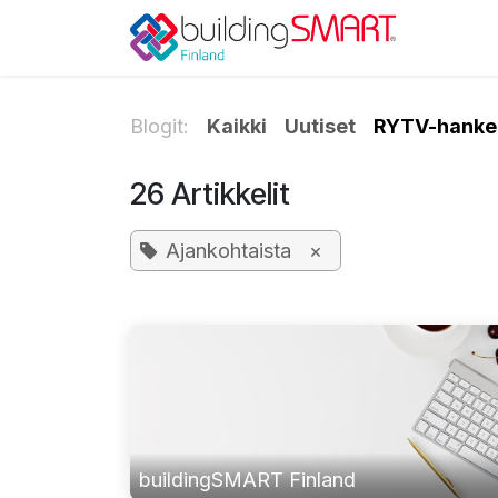
Siirry sisältöön
Blogit:
Kaikki
Uutiset
RYTV-hankeo
26 Artikkelit
Ajankohtaista
×
buildingSMART Finland