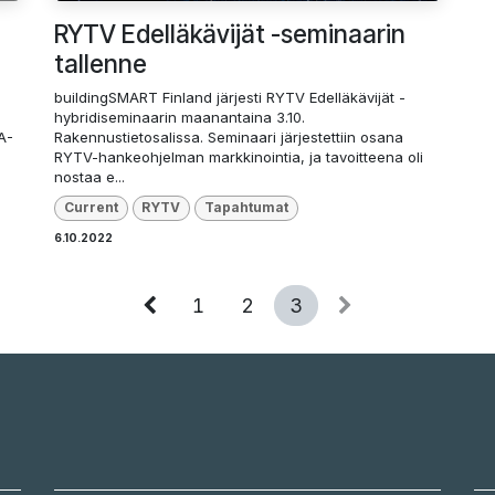
RYTV Edelläkävijät -seminaarin
tallenne
buildingSMART Finland järjesti RYTV Edelläkävijät -
hybridiseminaarin maanantaina 3.10.
A-
Rakennustietosalissa. Seminaari järjestettiin osana
RYTV-hankeohjelman markkinointia, ja tavoitteena oli
nostaa e...
Current
RYTV
Tapahtumat
6.10.2022
1
2
3