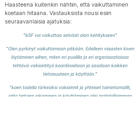
Haasteena kuitenkin nähtiin, että vaikuttaminen
koetaan hitaana. Vastauksista nousi esiin
seuraavanlaisia ajatuksia:
"bSF voi vaikuttaa selvästi alan kehitykseen"
"Olen pyrkinyt vaikuttamaan pitkään. Edelleen viisasten kiven
löytäminen siihen, miten eri puolilla ja eri organisaatioissa
tehtävä vakiointityö koordinoidaan ja saadaan kaikken
tietoisuuteen ja käyttöön."
"koen todella tärkeäksi vakioinnit ja yhteiset toimintamallit,
jotta tietojen jakaminen ja käyttäminen olisi mahdollisimman
helppoa ja virheetöntä"
"Vakioinnin tärkeyden lisäksi koen että tarvitaan myös paljon
prosessien uudistamista ja asenteen muutosta. Jotta voidaan
hyvät kehitykset ja vakioinnit ottaa käyttöön niin tietoa pitää