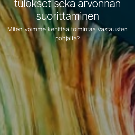
tulokset sekä arvonnan
suorittaminen
Miten voimme kehittää toimintaa vastausten
pohjalta?