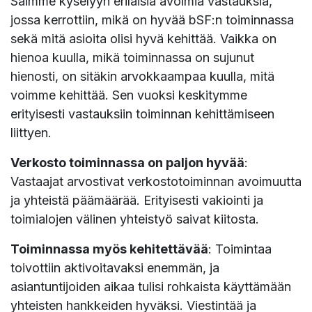
Saimme kyselyyn erilaisia avoimia vastauksia,
jossa kerrottiin, mikä on hyvää bSF:n toiminnassa
sekä mitä asioita olisi hyvä kehittää. Vaikka on
hienoa kuulla, mikä toiminnassa on sujunut
hienosti, on sitäkin arvokkaampaa kuulla, mitä
voimme kehittää. Sen vuoksi keskitymme
erityisesti vastauksiin toiminnan kehittämiseen
liittyen.
Verkosto toiminnassa on paljon hyvää
:
Vastaajat arvostivat verkostotoiminnan avoimuutta
ja yhteistä päämäärää. Erityisesti vakiointi ja
toimialojen välinen yhteistyö saivat kiitosta.
Toiminnassa myös kehitettävää
: Toimintaa
toivottiin aktivoitavaksi enemmän, ja
asiantuntijoiden aikaa tulisi rohkaista käyttämään
yhteisten hankkeiden hyväksi. Viestintää ja