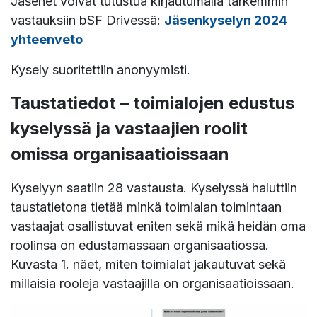
Jäsenet voivat tutustua kirjautumalla tarkemmin
vastauksiin bSF Drivessä:
J
äsenkyselyn 2024
yhteenveto
Kysely suoritettiin anonyymisti.
Taustatiedot – toimialojen edustus
kyselyssä ja vastaajien roolit
omissa organisaatioissaan
Kyselyyn saatiin 28 vastausta. Kyselyssä haluttiin
taustatietona tietää minkä toimialan toimintaan
vastaajat osallistuvat eniten sekä mikä heidän oma
roolinsa on edustamassaan organisaatiossa.
Kuvasta 1. näet, miten toimialat jakautuvat sekä
millaisia rooleja vastaajilla on organisaatioissaan.