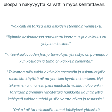
ulospäin näkyvyyttä kaivattiin myös kehitettävän.
"Vakiointi on tärkeä asia asioiden eteenpäin viemiseksi.
"Ryhmän keskuudessa saavutettu luottamus ja avoimuus eri
yritysten kesken."
"Yhteenkuuluvuuden fiilis ja toimialojen yhteistyö on parempaa
kun koskaan ja tämä on kaikkein hienointa."
"Toimintaa tulisi voida aktivoida enemmän ja asiantuntijoille
rohkaista käyttää aikaa yhteisen hyvän tekemiseen. Nyt
tekeminen on monesti pieni muotoista vaikka halua onkin.
Tarvitaan paremmin rahoitettuja hankkeita käyntiin jotta
kehitystä voidaan tehdä ja sille varata aikaa ja resurssia."
"Onko kaikilla toimialoilla samat käsitykset yhteisistä