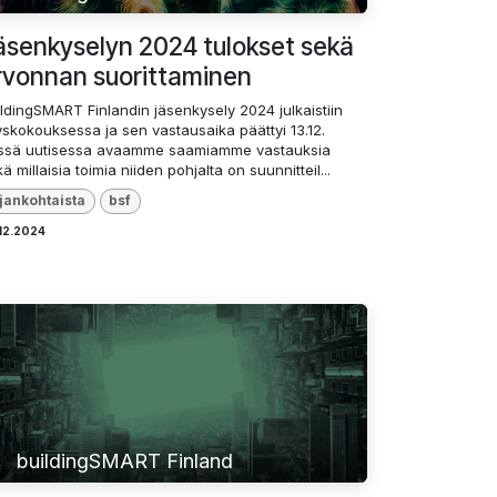
äsenkyselyn 2024 tulokset sekä
rvonnan suorittaminen
ldingSMART Finlandin jäsenkysely 2024 julkaistiin
yskokouksessa ja sen vastausaika päättyi 13.12.
ssä uutisessa avaamme saamiamme vastauksia
ä millaisia toimia niiden pohjalta on suunnitteil...
jankohtaista
bsf
12.2024
buildingSMART Finland