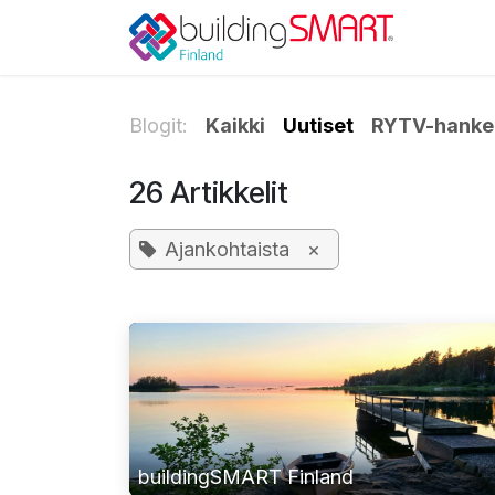
Siirry sisältöön
Blogit:
Kaikki
Uutiset
RYTV-hankeo
26 Artikkelit
Ajankohtaista
×
buildingSMART Finland