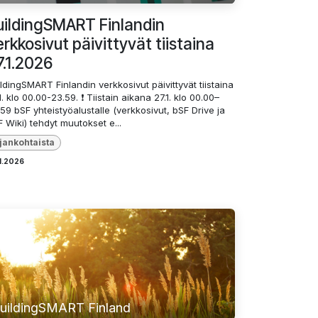
uildingSMART Finlandin
erkkosivut päivittyvät tiistaina
7.1.2026
ldingSMART Finlandin verkkosivut päivittyvät tiistaina
1. klo 00.00-23.59. ❗️ Tiistain aikana 27.1. klo 00.00–
59 bSF yhteistyöalustalle (verkkosivut, bSF Drive ja
 Wiki) tehdyt muutokset e...
jankohtaista
1.2026
uildingSMART Finland