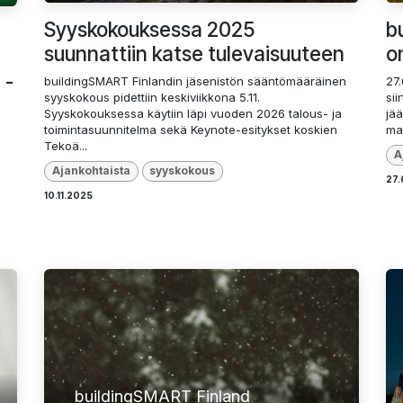
Syyskokouksessa 2025
b
suunnattiin katse tulevaisuuteen
o
 -
buildingSMART Finlandin jäsenistön sääntömääräinen
27
syyskokous pidettiin keskiviikkona 5.11.
sii
Syyskokouksessa käytiin läpi vuoden 2026 talous- ja
jää
toimintasuunnitelma sekä Keynote-esitykset koskien
maa
Tekoä...
A
Ajankohtaista
syyskokous
27.
10.11.2025
buildingSMART Finland