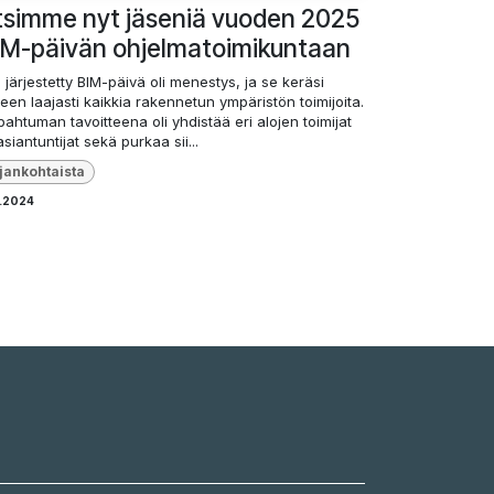
tsimme nyt jäseniä vuoden 2025
IM-päivän ohjelmatoimikuntaan
. järjestetty BIM-päivä oli menestys, ja se keräsi
een laajasti kaikkia rakennetun ympäristön toimijoita.
ahtuman tavoitteena oli yhdistää eri alojen toimijat
asiantuntijat sekä purkaa sii...
jankohtaista
6.2024