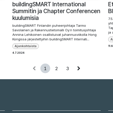
buildingSMART International
E
Summitin ja Chapter Conferencen
B
kuulumisia
7.5
yht
buildingSMART Finlandin puheenjohtaja Tarmo
Tap
Savolainen ja Rakennustietomalli Oy:n toimitusjohtaja
ja 
Annina Lehikoinen osallistuivat juhannusviikolla Hong
Kongissa järjestettyihin buildingSMART Internati...
A
Ajankohtaista
11.
4.7.2024
1
2
3