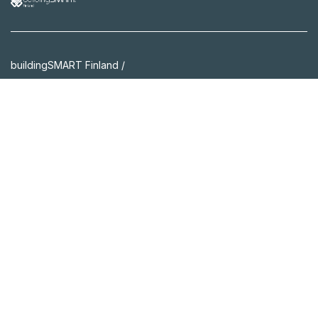
buildingSMART Finland /
Rakennustietomalli Oy
Malminkatu 16 A
00100 Helsinki
info(at)buildingsmart.fi
Linkedin
Yhteystiedot
Tietosuojaseloste