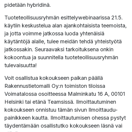
pidetään hybridinä.
Tuoteteollisuusryhmän esittelywebinaarissa 21.5.
käytiin keskustelua alan ajankohtaisista teemoista,
ja jotta voimme jatkossa luoda yhtenäisiä
käytäntöjä alalle, tulee meidän tehdä yhteistyötä
jatkossakin. Seuraavaksi tarkoituksena onkin
kokoontua ja suunnitella tuoteteollisuusryhmän
tulevaisuutta!
Voit osallistua kokoukseen paikan päällä
Rakennustietomalli Oy:n toimiston tiloissa
Voimatalossa osoitteessa Malminkatu 16 A, 00101
Helsinki tai etänä Teamsissä. Ilmoittautuminen
kokoukseen onnistuu tämän sivun Ilmoittaudu-
painikkeen kautta. Ilmoittautumisen ohessa pystyt
täydentämään osallistutko kokoukseen läsnä vai