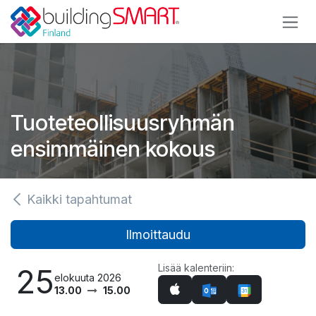
Siirry sisältöön
Tuoteteollisuusryhmän
ensimmäinen kokous
Kaikki tapahtumat
Ilmoittaudu
Lisää kalenteriin:
25
elokuuta 2026
13.00
15.00